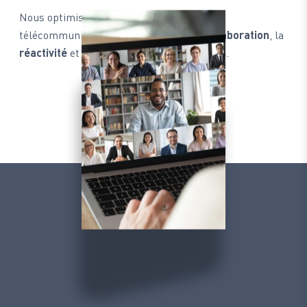
Nous optimisons vos infrastructures de
télécommunication pour améliorer la
collaboration
, la
réactivité
et la
productivité
de vos équipes.