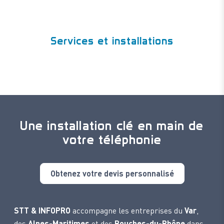
Services et installations
Une installation clé en main de
votre téléphonie
Obtenez votre devis personnalisé
STT & INFOPRO
accompagne les entreprises du
Var
,
des
Alpes-Maritimes
et des
Bouches-du-Rhône
dans