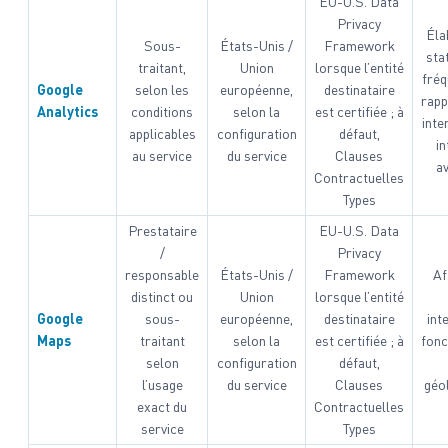
EU-U.S. Data
Privacy
Éla
Sous-
États-Unis /
Framework
sta
traitant,
Union
lorsque l’entité
fréq
Google
selon les
européenne,
destinataire
rapp
Analytics
conditions
selon la
est certifiée ; à
inte
applicables
configuration
défaut,
in
au service
du service
Clauses
av
Contractuelles
Types
Prestataire
EU-U.S. Data
/
Privacy
responsable
États-Unis /
Framework
Af
distinct ou
Union
lorsque l’entité
Google
sous-
européenne,
destinataire
int
Maps
traitant
selon la
est certifiée ; à
fonc
selon
configuration
défaut,
l’usage
du service
Clauses
géo
exact du
Contractuelles
service
Types