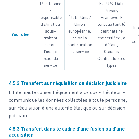
Prestataire
EU-U.S. Data
/
Privacy
responsable
États-Unis /
Framework
distinct ou
Union
lorsque l’entité
Int
sous-
européenne,
destinataire
YouTube
l
traitant
selon la
est certifiée ; à
con
selon
configuration
défaut,
l’usage
du service
Clauses
exact du
Contractuelles
service
Types
4.5.2 Transfert sur réquisition ou décision judiciaire
L'Internaute consent également à ce que « l'éditeur »
communique les données collectées à toute personne,
sur réquisition d'une autorité étatique ou sur décision
judiciaire.
4.5.3 Transfert dans le cadre d'une fusion ou d'une
acquisition